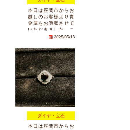
本日は座間市からお
越しのお客様より貴
金属をお買取させて
いただきました。こ
の度はおたからやラ
2025/05/13
イズモールひばりヶ
丘店にご来店ありが
とうございました。
またのお越しスタッ
フ一同お待ちしてお
ります。
ダイヤ・宝石
本日は座間市からお