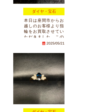
ダイヤ・宝石
本日は座間市からお
越しのお客様より指
輪をお買取させてい
ただきました。この
度はおたからやライ
2025/05/21
ズモールひばりヶ丘
店にご来店ありがと
うございました。
またのお越しスタッ
フ一同お待ちしてお
ります。
ダイヤ・宝石