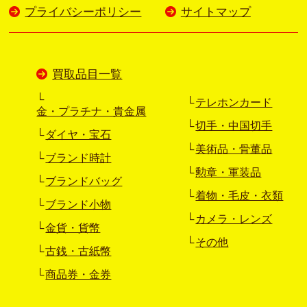
プライバシーポリシー
サイトマップ
買取品目一覧
テレホンカード
金・プラチナ・貴金属
切手・中国切手
ダイヤ・宝石
美術品・骨董品
ブランド時計
勲章・軍装品
ブランドバッグ
着物・毛皮・衣類
ブランド小物
カメラ・レンズ
金貨・貨幣
その他
古銭・古紙幣
商品券・金券